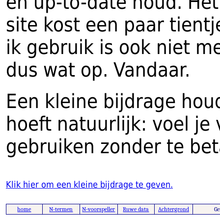
en up-to-date houd. Het
site kost een paar tientj
ik gebruik is ook niet m
dus wat op. Vandaar.
Een kleine bijdrage houd
hoeft natuurlijk: voel je
gebruiken zonder te bet
Klik hier om een kleine bijdrage te geven.
home
N-termen
N-voorspeller
Ruwe data
Achtergrond
Ge