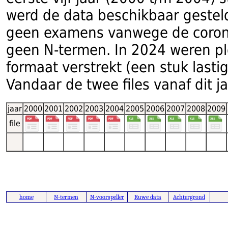
werd de data beschikbaar gesteld
geen examens vanwege de coron
geen N-termen. In 2024 weren pl
formaat verstrekt (een stuk lasti
Vandaar de twee files vanaf dit 
jaar
2000
2001
2002
2003
2004
2005
2006
2007
2008
2009
file
home
N-termen
N-voorspeller
Ruwe data
Achtergrond